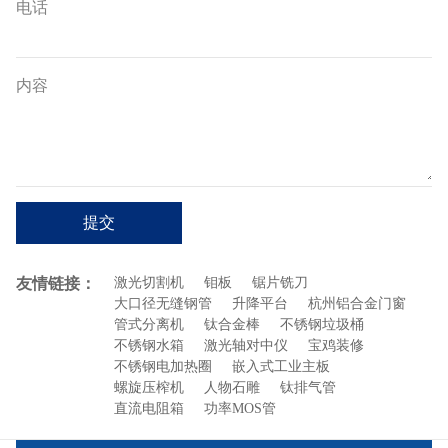
电话
内容
提交
友情链接：
激光切割机
钼板
锯片铣刀
大口径无缝钢管
升降平台
杭州铝合金门窗
管式分离机
钛合金棒
不锈钢垃圾桶
不锈钢水箱
激光轴对中仪
宝鸡装修
不锈钢电加热圈
嵌入式工业主板
螺旋压榨机
人物石雕
钛排气管
直流电阻箱
功率MOS管