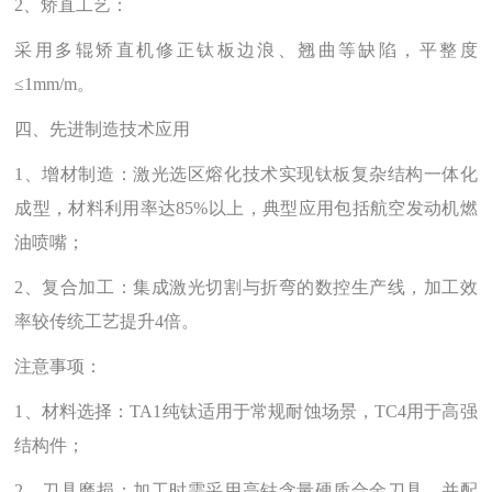
2、矫直工艺‌：
采用多辊矫直机修正钛板边浪、翘曲等缺陷，平整度
≤1mm/m。
四、先进制造技术应用‌
1、增材制造‌：激光选区熔化技术实现钛板复杂结构一体化
成型，材料利用率达85%以上，典型应用包括航空发动机燃
油喷嘴；
2、复合加工‌：集成激光切割与折弯的数控生产线，加工效
率较传统工艺提升4倍。
注意事项‌：
1、材料选择‌：TA1纯钛适用于常规耐蚀场景，TC4用于高强
结构件；
2、刀具磨损‌：加工时需采用高钴含量硬质合金刀具，并配