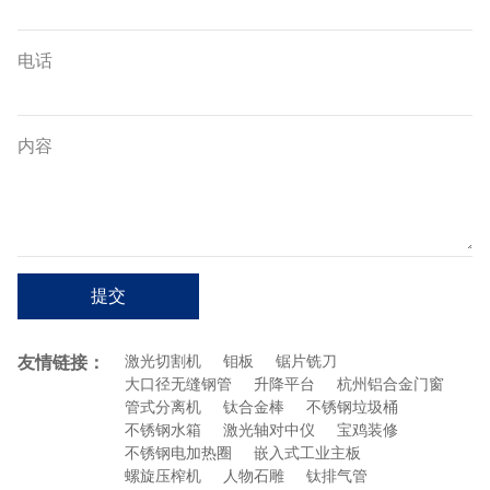
电话
内容
提交
友情链接：
激光切割机
钼板
锯片铣刀
大口径无缝钢管
升降平台
杭州铝合金门窗
管式分离机
钛合金棒
不锈钢垃圾桶
不锈钢水箱
激光轴对中仪
宝鸡装修
不锈钢电加热圈
嵌入式工业主板
螺旋压榨机
人物石雕
钛排气管