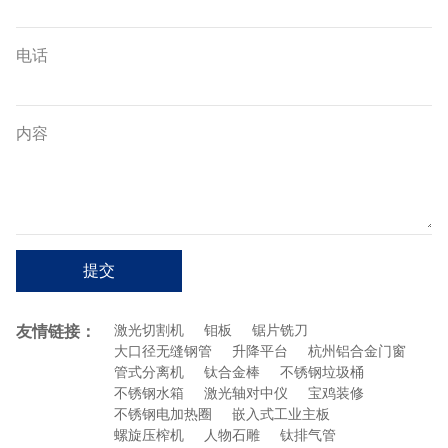
电话
内容
提交
友情链接：
激光切割机
钼板
锯片铣刀
大口径无缝钢管
升降平台
杭州铝合金门窗
管式分离机
钛合金棒
不锈钢垃圾桶
不锈钢水箱
激光轴对中仪
宝鸡装修
不锈钢电加热圈
嵌入式工业主板
螺旋压榨机
人物石雕
钛排气管