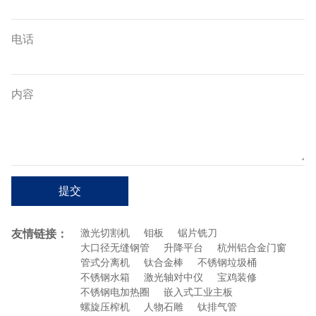
电话
内容
提交
友情链接：
激光切割机
钼板
锯片铣刀
大口径无缝钢管
升降平台
杭州铝合金门窗
管式分离机
钛合金棒
不锈钢垃圾桶
不锈钢水箱
激光轴对中仪
宝鸡装修
不锈钢电加热圈
嵌入式工业主板
螺旋压榨机
人物石雕
钛排气管