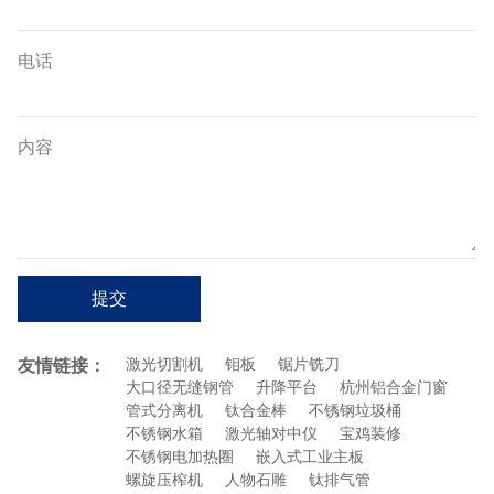
电话
内容
提交
友情链接：
激光切割机
钼板
锯片铣刀
大口径无缝钢管
升降平台
杭州铝合金门窗
管式分离机
钛合金棒
不锈钢垃圾桶
不锈钢水箱
激光轴对中仪
宝鸡装修
不锈钢电加热圈
嵌入式工业主板
螺旋压榨机
人物石雕
钛排气管