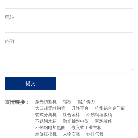
电话
内容
提交
友情链接：
激光切割机
钼板
锯片铣刀
大口径无缝钢管
升降平台
杭州铝合金门窗
管式分离机
钛合金棒
不锈钢垃圾桶
不锈钢水箱
激光轴对中仪
宝鸡装修
不锈钢电加热圈
嵌入式工业主板
螺旋压榨机
人物石雕
钛排气管