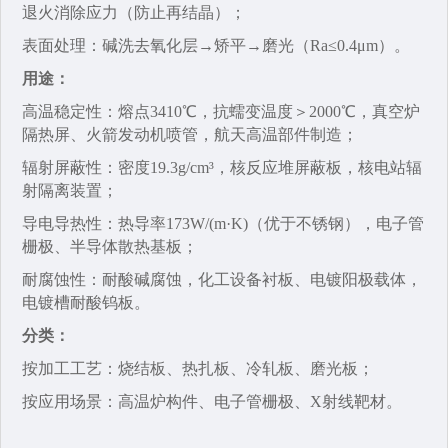
退火消除应力（防止再结晶）；
表面处理：碱洗去氧化层→矫平→磨光（Ra≤0.4μm）。
用途：
高温稳定性：熔点3410℃，抗蠕变温度＞2000℃，真空炉
隔热屏、火箭发动机喷管，航天高温部件制造；
辐射屏蔽性：密度19.3g/cm³，核反应堆屏蔽板，核电站辐
射隔离装置；
导电导热性‌：热导率173W/(m·K)（优于不锈钢），电子管
栅极、半导体散热基板；
耐腐蚀性‌：耐酸碱腐蚀，化工设备衬板、电镀阳极载体，
电镀槽耐酸钨板。
分类：
按加工工艺‌：烧结板、热扎板、冷轧板、磨光板；
按应用场景‌：高温炉构件、电子管栅极、X射线靶材。