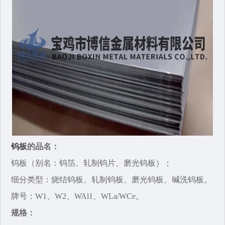
钨板
的品名：
钨板（别名：钨箔、轧制钨片、磨光钨板）；
细分类型：烧结钨板、轧制钨板、磨光钨板、碱洗钨板。
牌号：W1、W2‌、WAl1‌、WLa/WCe‌。
规格：